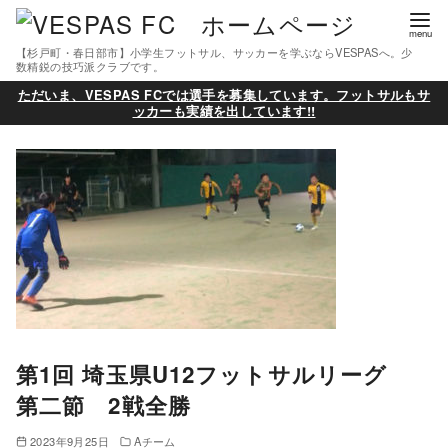
【杉戸町・春日部市】小学生フットサル、サッカーを学ぶならVESPASへ。少
数精鋭の技巧派クラブです。
ただいま、VESPAS FCでは選手を募集しています。フットサルもサ
ッカーも実績を出しています!!
第1回 埼玉県U12フットサルリーグ
第二節 2戦全勝
2023年9月25日
Aチーム