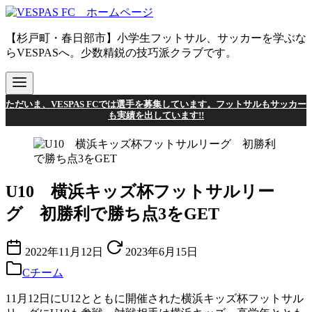
コ
ン
【杉戸町・春日部市】小学生フットサル、サッカーを学ぶな
テ
らVESPASへ。少数精鋭の技巧派クラブです。
ン
ツ
へ
移
ただいま、VESPAS FCでは選手を募集しています。フットサルもサッカー
動
も実績を出しています!!
U10 横浜キッズ杯フットサルリー
グ 初勝利で勝ち点3をGET
2022年11月12日
2023年6月15日
Cチーム
11月12日にU12とともに開催された横浜キッズ杯フットサル