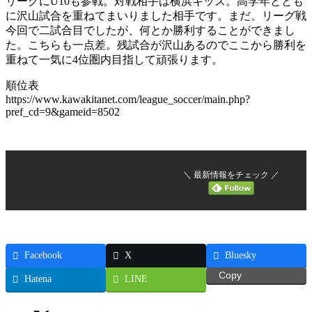
リーグにU10も参戦。対戦相手は横浜キッズ。高学年ととも
に沢山試合を重ねてまいりました相手です。まだ、リーグ戦
今回で二試合目でしたが、何とか勝利することができまし
た。こちらも一点差。残試合が沢山あるのでここから勝利を
重ねて一気に4位圏内目指して頑張ります。
順位表
https://www.kawakitanet.com/league_soccer/main.php?
pref_cd=9&gameid=8502
＼ 最新情報をチェック ／
Facebook
X
Bluesky
Copy
Hatena
LINE