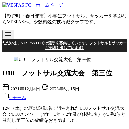
コ
ン
【杉戸町・春日部市】小学生フットサル、サッカーを学ぶな
テ
らVESPASへ。少数精鋭の技巧派クラブです。
ン
ツ
へ
移
ただいま、VESPAS FCでは選手を募集しています。フットサルもサッカー
動
も実績を出しています!!
U10 フットサル交流大会 第三位
2021年12月4日
2023年6月15日
Cチーム
12/4（土）北区北運動場で開催されたU10フットサル交流大
会でU10メンバー（4年・3年・2年及び体験1名）が3勝2敗と
健闘し第三位の成績をおさめました。