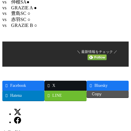
vs 仲根SA●
vs GRAZIE A ●
vs 豊島SC ○
vs 赤羽SC ○
vs GRAZIE B ○
＼ 最新情報をチェック ／
Facebook
X
Bluesky
Copy
Hatena
LINE