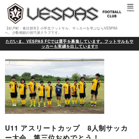
【杉戸町・春日部市】小学生フットサル、サッカーを学ぶならVESPAS
へ。少数精鋭の技巧派クラブです。
ただいま、VESPAS FCでは選手を募集しています。フットサルもサ
ッカーも実績を出しています!!
U11 アスリートカップ 8人制サッカ
ー大会 第三位おめでとう！