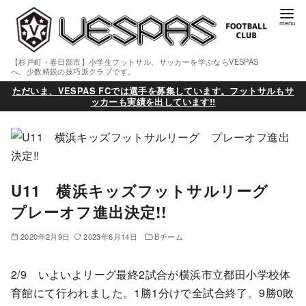
【杉戸町・春日部市】小学生フットサル、サッカーを学ぶならVESPAS
へ。少数精鋭の技巧派クラブです。
ただいま、VESPAS FCでは選手を募集しています。フットサルもサ
ッカーも実績を出しています!!
U11 横浜キッズフットサルリーグ
プレーオフ進出決定!!
2020年2月9日
2023年6月14日
Bチーム
2/9 いよいよリーグ最終2試合が横浜市立都田小学校体
育館にて行われました。1勝1分けで全試合終了。9勝0敗