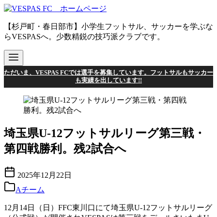
コ
ン
【杉戸町・春日部市】小学生フットサル、サッカーを学ぶな
テ
らVESPASへ。少数精鋭の技巧派クラブです。
ン
ツ
へ
移
ただいま、VESPAS FCでは選手を募集しています。フットサルもサッカー
動
も実績を出しています!!
埼玉県U-12フットサルリーグ第三戦・
第四戦勝利。残2試合へ
2025年12月22日
Aチーム
12月14日（日）FFC東川口にて埼玉県U-12フットサルリーグ