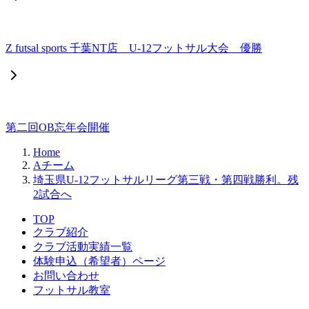
Z futsal sports 千葉NT店 U-12フットサル大会 優勝
第二回OB忘年会開催
Home
Aチーム
埼玉県U-12フットサルリーグ第三戦・第四戦勝利。残
2試合へ
TOP
クラブ紹介
クラブ活動実績一覧
体験申込（希望者）ページ
お問い合わせ
フットサル教室