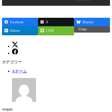
Facebook
X
Bluesky
Copy
Hatena
LINE
カテゴリー
Aチーム
vespas