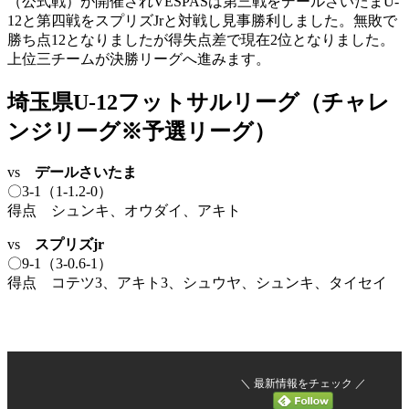
（公式戦）が開催されVESPASは第三戦をデールさいたまU-
12と第四戦をスプリズJrと対戦し見事勝利しました。無敗で
勝ち点12となりましたが得失点差で現在2位となりました。
上位三チームが決勝リーグへ進みます。
埼玉県U-12フットサルリーグ（チャレ
ンジリーグ※予選リーグ）
vs
デールさいたま
〇3-1（1-1.2-0）
得点 シュンキ、オウダイ、アキト
vs
スプリズjr
〇9-1（3-0.6-1）
得点 コテツ3、アキト3、シュウヤ、シュンキ、タイセイ
＼ 最新情報をチェック ／